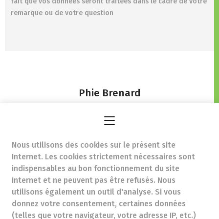
fait que vos données seront traitées dans le cadre de votre
remarque ou de votre question
Phie Brenard
Rue Docteur Colson 36,
1430 Rebecq-Rognon
Nous utilisons des cookies sur le présent site
Internet. Les cookies strictement nécessaires sont
indispensables au bon fonctionnement du site
Internet et ne peuvent pas être refusés. Nous
pharmaciebrenard@gmail.com
- Numéro d'entreprise
utilisons également un outil d'analyse. Si vous
(N° TVA) (BE)0414843759
donnez votre consentement, certaines données
Titre professionnel :
Pharmacien exerçant en Belgique
(telles que votre navigateur, votre adresse IP, etc.)